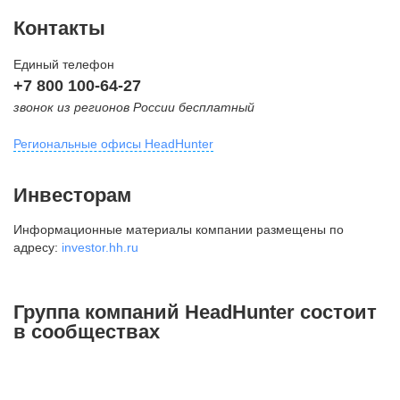
Контакты
Единый телефон
+7 800 100-64-27
звонок из регионов России бесплатный
Региональные офисы HeadHunter
Москва
Инвесторам
внутригородская территория
Информационные материалы компании размещены по
Муниципальный округ Тверской,
адресу:
investor.hh.ru
2-я Брестская ул., д. 48,
помещение 25
+7 495 974-64-27
Группа компаний HeadHunter состоит
+7 495 980-64-27
в сообществах
+7 495 134-92-24
press@hh.ru