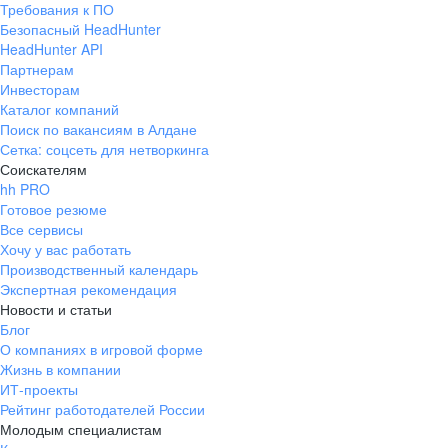
Требования к ПО
pr@ural.hh.ru
Безопасный HeadHunter
HeadHunter API
Краснодар
Партнерам
Инвесторам
ул. Янковского, д. 169, 7 этаж,
Каталог компаний
706 каб.
Поиск по вакансиям в Алдане
+7 861 205-55-57
Сетка: соцсеть для нетворкинга
pr@krd.hh.ru
Соискателям
hh PRO
Готовое резюме
Владивосток
Все сервисы
пер. Ланинский д. 4, офис 3.4
Хочу у вас работать
Производственный календарь
+7 423 202-33-28
Экспертная рекомендация
pr@dv.hh.ru
Новости и статьи
Блог
Новосибирск
О компаниях в игровой форме
Жизнь в компании
ул. Большевистская, д. 35,
ИТ-проекты
помещение 21
Рейтинг работодателей России
+7 383 207-94-64
Молодым специалистам