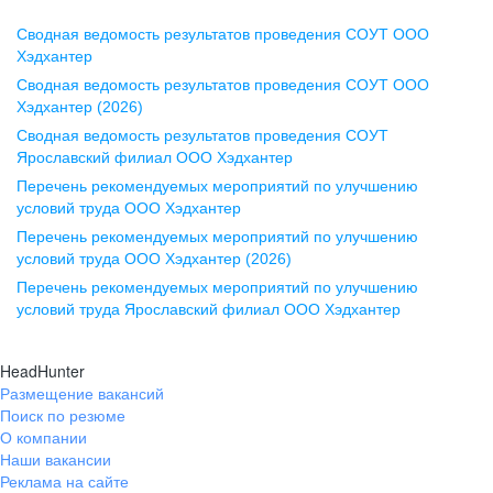
Сводная ведомость результатов проведения СОУТ ООО
Воронеж
Хэдхантер
Сводная ведомость результатов проведения СОУТ ООО
ул. Комиссаржевской, д. 10,
Хэдхантер (2026)
офис 1212
Сводная ведомость результатов проведения СОУТ
+7 473 280-05-05
Ярославский филиал ООО Хэдхантер
pr@vrn.hh.ru
Перечень рекомендуемых мероприятий по улучшению
условий труда ООО Хэдхантер
Казань
Перечень рекомендуемых мероприятий по улучшению
ул. Спартаковская, д. 2А, этаж 3,
условий труда ООО Хэдхантер (2026)
помещение 15
Перечень рекомендуемых мероприятий по улучшению
условий труда Ярославский филиал ООО Хэдхантер
+7 843 212-12-50
pr@kzn.hh.ru
HeadHunter
Размещение вакансий
Екатеринбург
Поиск по резюме
ул. Боевых Дружин, стр. 20,
О компании
5 этаж, офис 505, 521
Наши вакансии
Реклама на сайте
+7 343 226-79-99