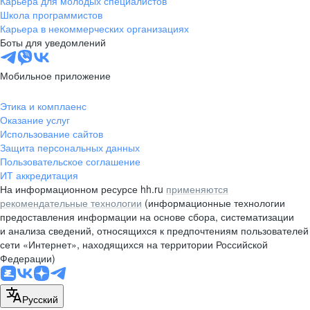
Карьера для молодых специалистов
pr@nsk.hh.ru
Школа программистов
Карьера в некоммерческих организациях
Минск
Боты для уведомлений
пр-т Дзержинского, д. 57,
10 этаж, помещение 45-1
Мобильное приложение
+375 (17)
336-03-02
Этика и комплаенс
pr@rabota.by
Оказание услуг
Использование сайтов
Алматы
Защита персональных данных
Пользовательское соглашение
пр. Абая, д. 151, БЦ Алатау,
ИТ аккредитация
12 этаж, офис 1209
На информационном ресурсе hh.ru
применяются
+7 727 232-13-13
рекомендательные технологии
(информационные технологии
pr@headhunter.com.kz
предоставления информации на основе сбора, систематизации
и анализа сведений, относящихся к предпочтениям пользователей
сети «Интернет», находящихся на территории Российской
Федерации)
Русский