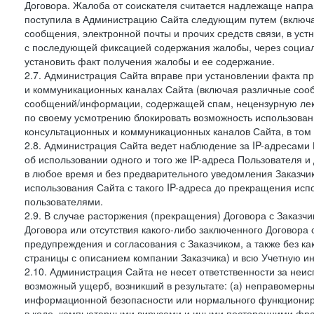
Договора. Жалоба от соискателя считается надлежаще напра
поступила в Администрацию Сайта следующим путем (включая
сообщения, электронной почты и прочих средств связи, в уст
с последующей фиксацией содержания жалобы, через социа
установить факт получения жалобы и ее содержание.
2.7. Администрация Сайта вправе при установлении факта 
и коммуникационных каналах Сайта (включая различные сооб
сообщений/информации, содержащей спам, нецензурную лекс
по своему усмотрению блокировать возможность использов
консультационных и коммуникационных каналов Сайта, в том 
2.8. Администрация Сайта ведет наблюдение за IP-адресами 
об использовании одного и того же IP-адреса Пользователя 
в любое время и без предварительного уведомления Заказчи
использования Сайта с такого IP-адреса до прекращения исп
пользователями.
2.9. В случае расторжения (прекращения) Договора с Заказч
Договора или отсутствия какого-либо заключенного Договора
предупреждения и согласования с Заказчиком, а также без к
страницы с описанием компании Заказчика) и всю Учетную и
2.10. Администрация Сайта не несет ответственности за неи
возможный ущерб, возникший в результате: (а) неправомерн
информационной безопасности или нормального функциониров
в коде, компьютерными вирусами и иными посторонними фраг