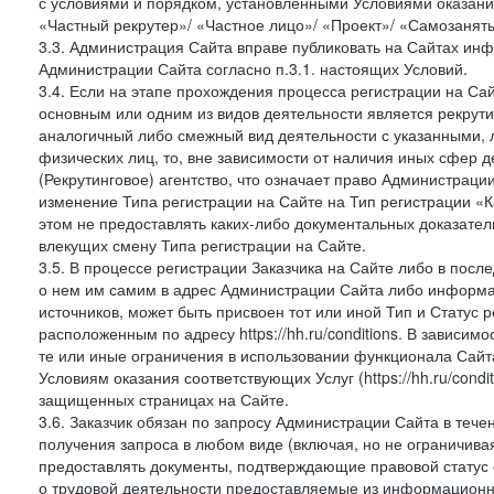
с условиями и порядком, установленными Условиями оказания У
«Частный рекрутер»/ «Частное лицо»/ «Проект»/ «Самозаняты
3.3. Администрация Сайта вправе публиковать на Сайтах ин
Администрации Сайта согласно п.3.1. настоящих Условий.
3.4. Если на этапе прохождения процесса регистрации на Сай
основным или одним из видов деятельности является рекрутин
аналогичный либо смежный вид деятельности с указанными, 
физических лиц, то, вне зависимости от наличия иных сфер д
(Рекрутинговое) агентство, что означает право Администраци
изменение Типа регистрации на Сайте на Тип регистрации «К
этом не предоставлять каких-либо документальных доказател
влекущих смену Типа регистрации на Сайте.
3.5. В процессе регистрации Заказчика на Сайте либо в пос
о нем им самим в адрес Администрации Сайта либо информа
источников, может быть присвоен тот или иной Тип и Статус 
расположенным по адресу https://hh.ru/conditions. В зависим
те или иные ограничения в использовании функционала Сайта
Условиям оказания соответствующих Услуг (https://hh.ru/condi
защищенных страницах на Сайте.
3.6. Заказчик обязан по запросу Администрации Сайта в теч
получения запроса в любом виде (включая, но не ограничива
предоставлять документы, подтверждающие правовой статус с
о трудовой деятельности предоставляемые из информацион