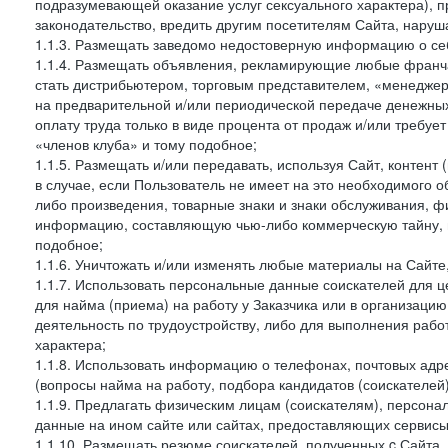
подразумевающей оказание услуг сексуального характера), 
законодательство, вредить другим посетителям Сайта, наруша
1.1.3. Размещать заведомо недостоверную информацию о себ
1.1.4. Размещать объявления, рекламирующие любые франча
стать дистрибьютером, торговым представителем, «менедже
на предварительной и/или периодической передаче денежны
оплату труда только в виде процента от продаж и/или требуе
«членов клуба» и тому подобное;
1.1.5. Размещать и/или передавать, используя Сайт, контент
в случае, если Пользователь не имеет на это необходимого 
либо произведения, товарные знаки и знаки обслуживания,
информацию, составляющую чью-либо коммерческую тайну, и
подобное;
1.1.6. Уничтожать и/или изменять любые материалы на Сайте
1.1.7. Использовать персональные данные соискателей для ц
для найма (приема) на работу у Заказчика или в организаци
деятельность по трудоустройству, либо для выполнения рабо
характера;
1.1.8. Использовать информацию о телефонах, почтовых адре
(вопросы найма на работу, подбора кандидатов (соискателей
1.1.9. Предлагать физическим лицам (соискателям), персон
данные на ином сайте или сайтах, предоставляющих сервисы 
1.1.10. Размещать резюме соискателей, полученных c Сайта,