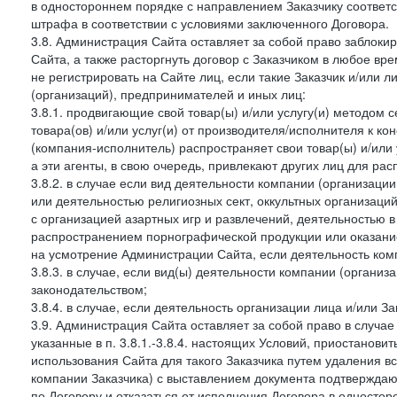
в одностороннем порядке с направлением Заказчику соответ
штрафа в соответствии с условиями заключенного Договора.
3.8. Администрация Сайта оставляет за собой право заблоки
Сайта, а также расторгнуть договор с Заказчиком в любое в
не регистрировать на Сайте лиц, если такие Заказчик и/или 
(организаций), предпринимателей и иных лиц:
3.8.1. продвигающие свой товар(ы) и/или услугу(и) методом 
товара(ов) и/или услуг(и) от производителя/исполнителя к к
(компания-исполнитель) распространяет свои товар(ы) и/или 
а эти агенты, в свою очередь, привлекают других лиц для ра
3.8.2. в случае если вид деятельности компании (организаци
или деятельностью религиозных сект, оккультных организаций
с организацией азартных игр и развлечений, деятельностью 
распространением порнографической продукции или оказанием
на усмотрение Администрации Сайта, если деятельность ком
3.8.3. в случае, если вид(ы) деятельности компании (органи
законодательством;
3.8.4. в случае, если деятельность организации лица и/или З
3.9. Администрация Сайта оставляет за собой право в случа
указанные в п. 3.8.1.-3.8.4. настоящих Условий, приостанови
использования Сайта для такого Заказчика путем удаления 
компании Заказчика) с выставлением документа подтверждаю
по Договору и отказаться от исполнения Договора в односто