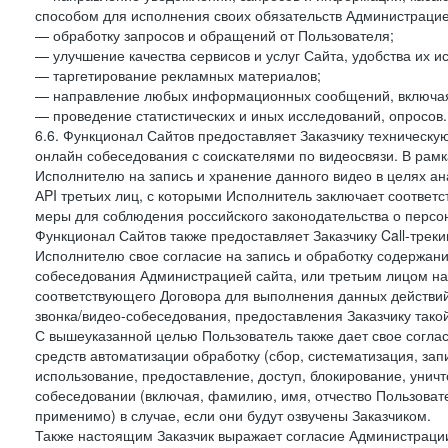
способом для исполнения своих обязательств Администрацие
— обработку запросов и обращений от Пользователя;
— улучшение качества сервисов и услуг Сайта, удобства их и
— таргетирование рекламных материалов;
— направление любых информационных сообщений, включая
— проведение статистических и иных исследований, опросов.
6.6. Функционал Сайтов предоставляет Заказчику техническ
онлайн собеседования с соискателями по видеосвязи. В рамк
Исполнителю на запись и хранение данного видео в целях а
АPI третьих лиц, с которыми Исполнитель заключает соотве
меры для соблюдения российского законодательства о персон
Функционал Сайтов также предоставляет Заказчику Call-трекинг
Исполнителю свое согласие на запись и обработку содержани
собеседования Администрацией сайта, или третьим лицом на
соответствующего Договора для выполнения данных действий
звонка/видео-собеседования, предоставления Заказчику такой
С вышеуказанной целью Пользователь также дает свое согла
средств автоматизации обработку (сбор, систематизация, зап
использование, предоставление, доступ, блокирование, унич
собеседовании (включая, фамилию, имя, отчество Пользоват
применимо) в случае, если они будут озвучены Заказчиком.
Также настоящим Заказчик выражает согласие Администраци