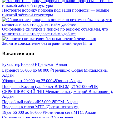
Настройте воронку подбора под ваши процессы — больше
никакой жёсткой структуры
Обновление фильтров в поиске по резюме: объясняем, что
меняется и как это сделает найм удобнее
Звоните соискателям без ограничений через hh.ru
Вакансии дня
Бухгалтер
100 000
₽
Трансмаг, Алдан
Бармен
от
50 000
до
60 000
₽
Гречишко Софья Михайловна,
Алдан
Уборщик
от
20 000
до
25 000
₽
Орион, Алдан
Продавец-Кассир (ул. 50 лет ВЛКСМ, 71)
65 000
₽
ПК
СЕРЫШЕВСКИЙ (ИП Мельниченко Дмитрий Викторович),
Алдан
Подсобный рабочий
95 000
₽
iFCM, Алдан
Продавец в салон МТС (Дзержинского ул,
19)
от
66 000
до
86 000
₽
Розничная сеть МТС, Алдан
Сотрудник торгового зала (Строителей