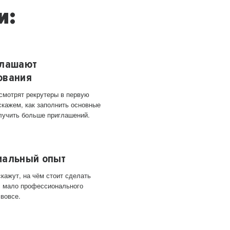
и:
глашают
ования
 смотрят рекрутеры в первую
скажем, как заполнить основные
лучить больше приглашений.
мальный опыт
кажут, на чём стоит сделать
ас мало профессионального
 вовсе.