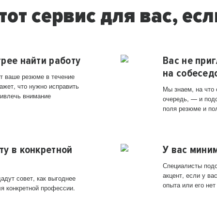
тот сервис для вас, есл
трее найти работу
Вас не при
на собесед
т ваше резюме в течение
ажет, что нужно исправить
Мы знаем, на что
ривлечь внимание
очередь, — и под
поля резюме и по
ту в конкретной
У вас мини
Специалисты подс
акцент, если у в
адут совет, как выгоднее
опыта или его нет
ля конкретной профессии.