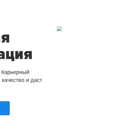
ая
ация
 Карьерный
о качество и даст