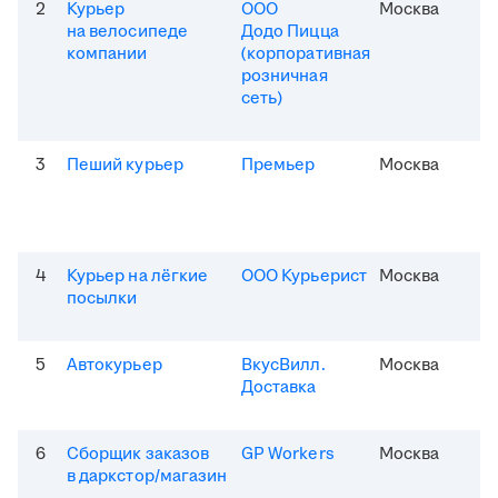
2
Курьер
ООО
Москва
на велосипеде
Додо Пицца
компании
(корпоративная
розничная
сеть)
3
Пеший курьер
Премьер
Москва
4
Курьер на лёгкие
ООО Курьерист
Москва
посылки
5
Автокурьер
ВкусВилл.
Москва
Доставка
6
Сборщик заказов
GP Workers
Москва
в даркстор/магазин