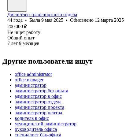
Диспетчер транспортного отдела
44
года
•
Была
9 мая 2025
•
Обновлено
12 марта 2025
200 000
₽
Не ищет работу
Общий опыт
7
лет
9
месяцев
Другие пользователи ищут
office administrator
office manager
администратор
администратор без опыта
администратор в офис
администратор отдела
администратор проекта
администратор центра
водитель в офис
медицинский администратор
руководитель офиса
специалист бэк-офиса