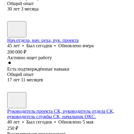
Общий опыт
30
лет
3
месяца
Нач.отдела, нач. цеха, рук. проекта
45
лет
•
Был
сегодня
•
Обновлено
вчера
200 000
₽
Активно ищет работу
Есть подтверждённые навыки
Общий опыт
17
лет
11
месяцев
Руководитель проекта СК, руководитель отдела СК,
руководитель службы СК, начальник ОКС.
40
лет
•
Был
сегодня
•
Обновлено
5 мая
250
₽
Рассматривает предложения