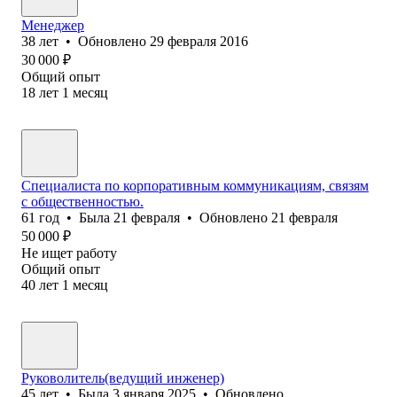
Менеджер
38
лет
•
Обновлено
29 февраля 2016
30 000
₽
Общий опыт
18
лет
1
месяц
Специалиста по корпоративным коммуникациям, связям
с общественностью.
61
год
•
Была
21 февраля
•
Обновлено
21 февраля
50 000
₽
Не ищет работу
Общий опыт
40
лет
1
месяц
Руковолитель(ведущий инженер)
45
лет
•
Была
3 января 2025
•
Обновлено