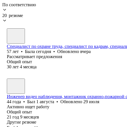
По соответствию
20 резюме
Специалист по охране труда, специалист по кадрам, специа
57
лет
•
Была
сегодня
•
Обновлено
вчера
Рассматривает предложения
Общий опыт
30
лет
4
месяца
Инженер видео наблюдения, монтажник охранно-пожарной с
44
года
•
Был
1 августа
•
Обновлено
29 июля
Активно ищет работу
Общий опыт
21
год
9
месяцев
Другие резюме