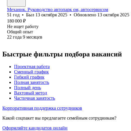
Механик. Руководство автопарк ом, автосервисом
51
год
•
Был
13 октября 2025
•
Обновлено
13 октября 2025
180 000
₽
Не ищет работу
Общий опыт
22
года
9
месяцев
Быстрые фильтры подбора вакансий
Проектная работа
Сменный график
Гибкий график
Полная занятость
Полный день
Вахтовый метод
Частичная занятость
Корпоративная поддержка сотрудников
Какой соцпакет вы предлагаете семейным сотрудникам?
Оформляйте кандидатов онлайн