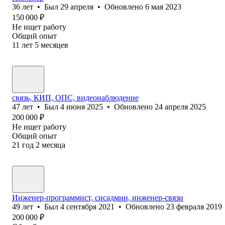
36
лет
•
Был
29 апреля
•
Обновлено
6 мая 2023
150 000
₽
Не ищет работу
Общий опыт
11
лет
5
месяцев
связь, КИП, ОПС, видеонаблюдение
47
лет
•
Был
4 июня 2025
•
Обновлено
24 апреля 2025
200 000
₽
Не ищет работу
Общий опыт
21
год
2
месяца
Инженер-программист, сисадмин, инженер-связи
49
лет
•
Был
4 сентября 2021
•
Обновлено
23 февраля 2019
200 000
₽