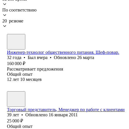
По соответствию
20 резюме
Инженер-технолог общественного питания. Шеф-повар.
32
года
•
Был
вчера
•
Обновлено
26 марта
160 000
₽
Рассматривает предложения
Общий опыт
12
лет
10
месяцев
Торговый представитель, Менеджер по работе с клиентами
39
лет
•
Обновлено
16 января 2011
25 000
₽
Общий опыт