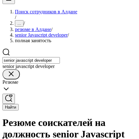
Поиск сотрудников в Алдане
/
/
...
резюме в Алдане
/
senior Javascript developer
/
полная занятость
senior javascript developer
Резюме
Найти
Резюме соискателей на
должность senior Javascript