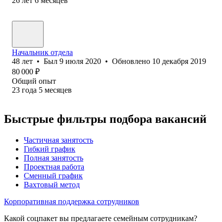
26
лет
6
месяцев
Начальник отдела
48
лет
•
Был
9 июля 2020
•
Обновлено
10 декабря 2019
80 000
₽
Общий опыт
23
года
5
месяцев
Быстрые фильтры подбора вакансий
Частичная занятость
Гибкий график
Полная занятость
Проектная работа
Сменный график
Вахтовый метод
Корпоративная поддержка сотрудников
Какой соцпакет вы предлагаете семейным сотрудникам?