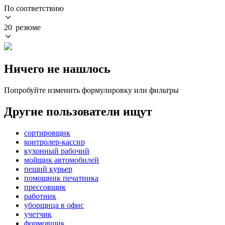
По соответствию
20 резюме
Ничего не нашлось
Попробуйте изменить формулировку или фильтры
Другие пользователи ищут
сортировщик
контролер-кассир
кухонный рабочий
мойщик автомобилей
пеший курьер
помощник печатника
прессовщик
работник
уборщица в офис
учетчик
формовщик