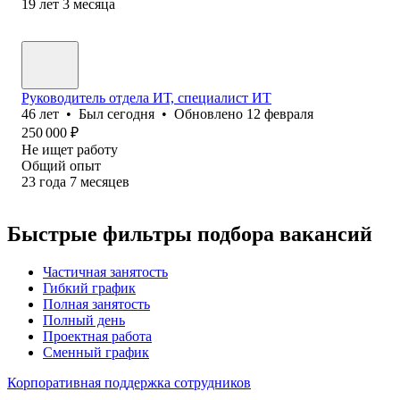
19
лет
3
месяца
Руководитель отдела ИТ, специалист ИТ
46
лет
•
Был
сегодня
•
Обновлено
12 февраля
250 000
₽
Не ищет работу
Общий опыт
23
года
7
месяцев
Быстрые фильтры подбора вакансий
Частичная занятость
Гибкий график
Полная занятость
Полный день
Проектная работа
Сменный график
Корпоративная поддержка сотрудников