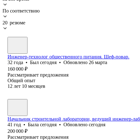
По соответствию
20 резюме
Инженер-технолог общественного питания. Шеф-повар.
32
года
•
Был
сегодня
•
Обновлено
26 марта
160 000
₽
Рассматривает предложения
Общий опыт
12
лет
10
месяцев
Начальник строительной лаборатории, ведущий инженер-лаб
41
год
•
Была
сегодня
•
Обновлено
сегодня
200 000
₽
Рассматривает предложения