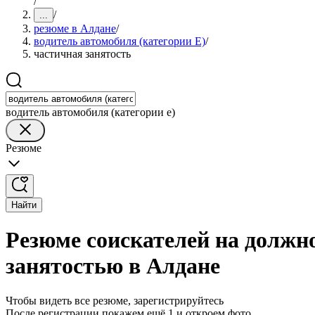
/
/
...
резюме в Алдане
/
водитель автомобиля (категории Е)
/
частичная занятость
водитель автомобиля (категории е)
Резюме
Найти
Резюме соискателей на должно
занятостью в Алдане
Чтобы видеть все резюме, зарегистрируйтесь
После регистрации покажем ещё 1 и откроем фото