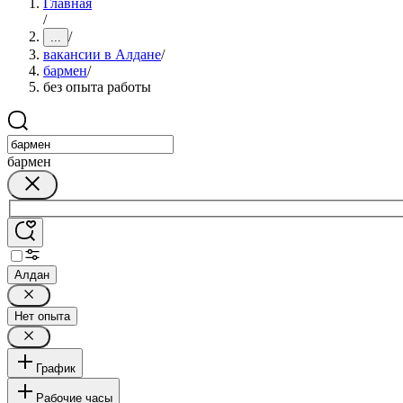
Главная
/
/
...
вакансии в Алдане
/
бармен
/
без опыта работы
бармен
Алдан
Нет опыта
График
Рабочие часы