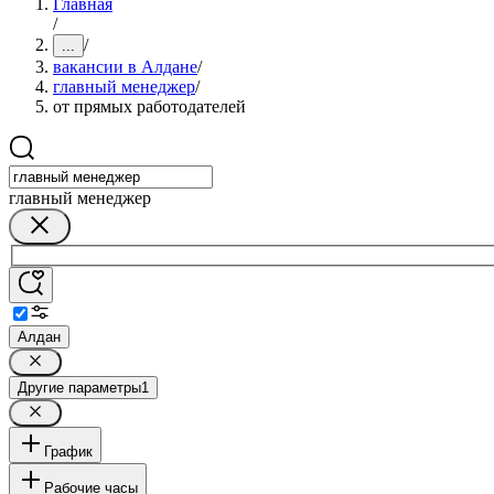
Главная
/
/
...
вакансии в Алдане
/
главный менеджер
/
от прямых работодателей
главный менеджер
Алдан
Другие параметры
1
График
Рабочие часы