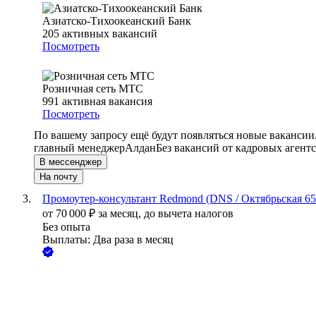
Азиатско-Тихоокеанский Банк
205
активных вакансий
Посмотреть
Розничная сеть МТС
991
активная вакансия
Посмотреть
По вашему запросу ещё будут появляться новые вакансии
главный менеджер
Алдан
Без вакансий от кадровых агент
В мессенджер
На почту
Промоутер-консультант Redmond (DNS / Октябрьская 6
от
70 000
₽
за месяц,
до вычета налогов
Без опыта
Выплаты: Два раза в месяц