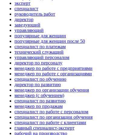
эксперт
специалист
руководитель работ
директор
заведующий
управляющий
популярные для женщин
популярные для женщин после 50
специалист по платежам
технический служащий
управляющий персоналом
директор по персоналу
менеджер по работе с предприятиями
менеджер по работе с организациями
специалист по обучению
директор по развитию
менеджер по организации обучения
менеджер (с обучением)
специалист по развитию
менеджер по продажам
специалист по работе с персоналом
специалист по организации обучения
специалист по работе с клиентами
главный специалист-эксперт
рабочий на производство