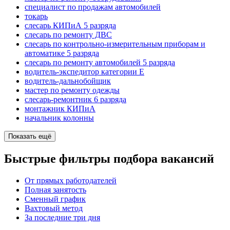
специалист по продажам автомобилей
токарь
слесарь КИПиА 5 разряда
слесарь по ремонту ДВС
слесарь по контрольно-измерительным приборам и
автоматике 5 разряда
слесарь по ремонту автомобилей 5 разряда
водитель-экспедитор категории Е
водитель-дальнобойщик
мастер по ремонту одежды
слесарь-ремонтник 6 разряда
монтажник КИПиА
начальник колонны
Показать ещё
Быстрые фильтры подбора вакансий
От прямых работодателей
Полная занятость
Сменный график
Вахтовый метод
За последние три дня