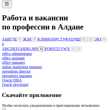
Работа и вакансии
по профессии в Алдане
А
Б
В
Г
Д
Е
Ж
З
И
К
Л
М
Н
О
П
Р
С
Т
У
Ф
Х
Ц
Ч
Ш
Э
Ю
Ё
Й
Щ
Ы
Я
#
A
B
C
D
E
F
G
H
I
J
K
L
M
N
P
Q
R
S
T
U
V
W
X
O
Y
Z
office administrator
office assistant
office manager
online marketing manager
operations director
operations manager
Oracle DBA
Oracle developer
Скачайте приложение
Чтобы получать уведомления о приглашениях мгновенно