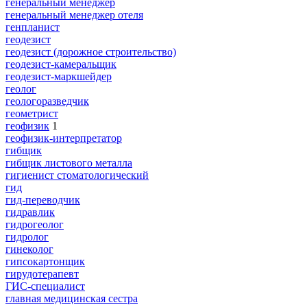
генеральный менеджер
генеральный менеджер отеля
генпланист
геодезист
геодезист (дорожное строительство)
геодезист-камеральщик
геодезист-маркшейдер
геолог
геологоразведчик
геометрист
геофизик
1
геофизик-интерпретатор
гибщик
гибщик листового металла
гигиенист стоматологический
гид
гид-переводчик
гидравлик
гидрогеолог
гидролог
гинеколог
гипсокартонщик
гирудотерапевт
ГИС-специалист
главная медицинская сестра