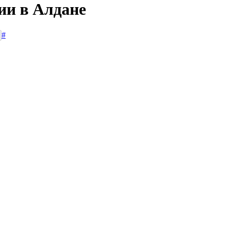
ии в Алдане
#