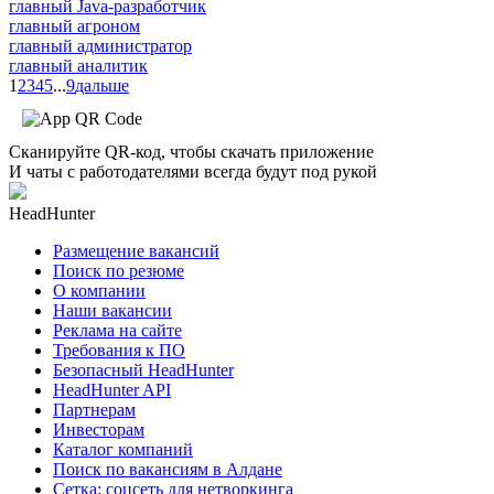
главный Java-разработчик
главный агроном
главный администратор
главный аналитик
1
2
3
4
5
...
9
дальше
Сканируйте QR-код, чтобы скачать приложение
И чаты с работодателями всегда будут под рукой
HeadHunter
Размещение вакансий
Поиск по резюме
О компании
Наши вакансии
Реклама на сайте
Требования к ПО
Безопасный HeadHunter
HeadHunter API
Партнерам
Инвесторам
Каталог компаний
Поиск по вакансиям в Алдане
Сетка: соцсеть для нетворкинга