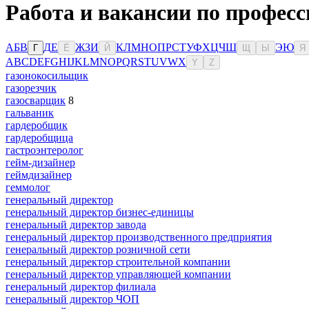
Работа и вакансии по професс
А
Б
В
Д
Е
Ж
З
И
К
Л
М
Н
О
П
Р
С
Т
У
Ф
Х
Ц
Ч
Ш
Э
Ю
Г
Ё
Й
Щ
Ы
Я
A
B
C
D
E
F
G
H
I
J
K
L
M
N
O
P
Q
R
S
T
U
V
W
X
Y
Z
газонокосильщик
газорезчик
газосварщик
8
гальваник
гардеробщик
гардеробщица
гастроэнтеролог
гейм-дизайнер
геймдизайнер
геммолог
генеральный директор
генеральный директор бизнес-единицы
генеральный директор завода
генеральный директор производственного предприятия
генеральный директор розничной сети
генеральный директор строительной компании
генеральный директор управляющей компании
генеральный директор филиала
генеральный директор ЧОП