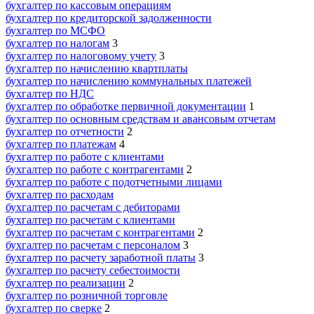
бухгалтер по кассовым операциям
бухгалтер по кредиторской задолженности
бухгалтер по МСФО
бухгалтер по налогам
3
бухгалтер по налоговому учету
3
бухгалтер по начислению квартплаты
бухгалтер по начислению коммунальных платежей
бухгалтер по НДС
бухгалтер по обработке первичной документации
1
бухгалтер по основным средствам и авансовым отчетам
бухгалтер по отчетности
2
бухгалтер по платежам
4
бухгалтер по работе с клиентами
бухгалтер по работе с контрагентами
2
бухгалтер по работе с подотчетными лицами
бухгалтер по расходам
бухгалтер по расчетам с дебиторами
бухгалтер по расчетам с клиентами
бухгалтер по расчетам с контрагентами
2
бухгалтер по расчетам с персоналом
3
бухгалтер по расчету заработной платы
3
бухгалтер по расчету себестоимости
бухгалтер по реализации
2
бухгалтер по розничной торговле
бухгалтер по сверке
2