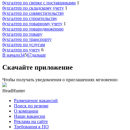
бухгалтер по сверке с поставщиками
1
бухгалтер по складскому учету
1
бухгалтер по совместительству
бухгалтер по строительству
бухгалтер по товарному учету
1
бухгалтер по товародвижению
бухгалтер по товару
бухгалтер по транспорту
бухгалтер по услугам
бухгалтер по учету
6
В начало
3
4
5
6
7
дальше
Скачайте приложение
Чтобы получать уведомления о приглашениях мгновенно
HeadHunter
Размещение вакансий
Поиск по резюме
О компании
Наши вакансии
Реклама на сайте
Требования к ПО