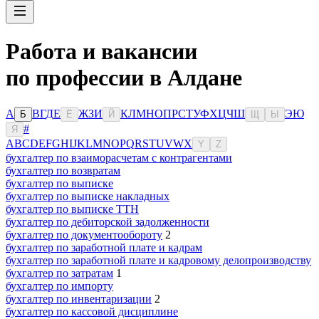
Работа и вакансии
по профессии в Алдане
А
В
Г
Д
Е
Ж
З
И
К
Л
М
Н
О
П
Р
С
Т
У
Ф
Х
Ц
Ч
Ш
Э
Ю
Б
Ё
Й
Щ
Ы
#
Я
A
B
C
D
E
F
G
H
I
J
K
L
M
N
O
P
Q
R
S
T
U
V
W
X
Y
Z
бухгалтер по взаиморасчетам с контрагентами
бухгалтер по возвратам
бухгалтер по выписке
бухгалтер по выписке накладных
бухгалтер по выписке ТТН
бухгалтер по дебиторской задолженности
бухгалтер по документообороту
2
бухгалтер по заработной плате и кадрам
бухгалтер по заработной плате и кадровому делопроизводству
бухгалтер по затратам
1
бухгалтер по импорту
бухгалтер по инвентаризации
2
бухгалтер по кассовой дисциплине