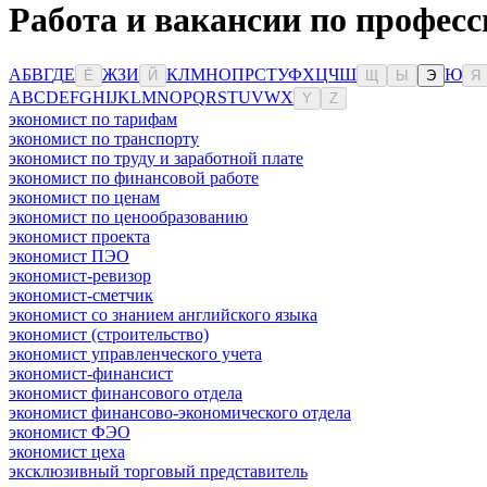
Работа и вакансии по професс
А
Б
В
Г
Д
Е
Ж
З
И
К
Л
М
Н
О
П
Р
С
Т
У
Ф
Х
Ц
Ч
Ш
Ю
Ё
Й
Щ
Ы
Э
Я
A
B
C
D
E
F
G
H
I
J
K
L
M
N
O
P
Q
R
S
T
U
V
W
X
Y
Z
экономист по тарифам
экономист по транспорту
экономист по труду и заработной плате
экономист по финансовой работе
экономист по ценам
экономист по ценообразованию
экономист проекта
экономист ПЭО
экономист-ревизор
экономист-сметчик
экономист со знанием английского языка
экономист (строительство)
экономист управленческого учета
экономист-финансист
экономист финансового отдела
экономист финансово-экономического отдела
экономист ФЭО
экономист цеха
эксклюзивный торговый представитель