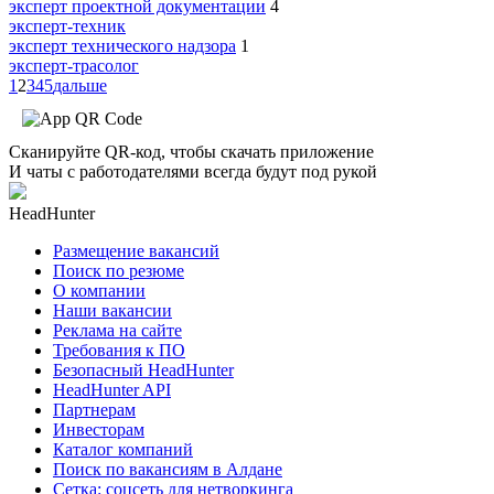
эксперт проектной документации
4
эксперт-техник
эксперт технического надзора
1
эксперт-трасолог
1
2
3
4
5
дальше
Сканируйте QR-код, чтобы скачать приложение
И чаты с работодателями всегда будут под рукой
HeadHunter
Размещение вакансий
Поиск по резюме
О компании
Наши вакансии
Реклама на сайте
Требования к ПО
Безопасный HeadHunter
HeadHunter API
Партнерам
Инвесторам
Каталог компаний
Поиск по вакансиям в Алдане
Сетка: соцсеть для нетворкинга