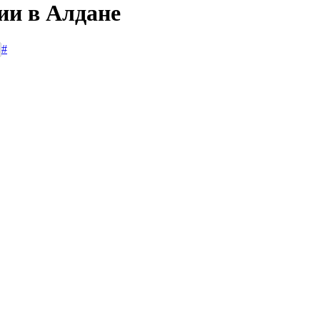
ии в Алдане
#