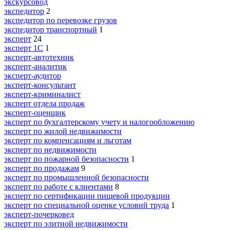
экскурсовод
экспедитор
2
экспедитор по перевозке грузов
экспедитор транспортный
1
эксперт
24
эксперт 1С
1
эксперт-автотехник
эксперт-аналитик
эксперт-аудитор
эксперт-консультант
эксперт-криминалист
эксперт отдела продаж
эксперт-оценщик
эксперт по бухгалтерскому учету и налогообложению
эксперт по жилой недвижимости
эксперт по компенсациям и льготам
эксперт по недвижимости
эксперт по пожарной безопасности
1
эксперт по продажам
9
эксперт по промышленной безопасности
эксперт по работе с клиентами
8
эксперт по сертификации пищевой продукции
эксперт по специальной оценке условий труда
1
эксперт-почерковед
эксперт по элитной недвижимости