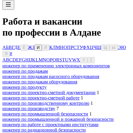
Работа и вакансии
по профессии в Алдане
А
Б
В
Г
Д
Е
Ж
З
К
Л
М
Н
О
П
Р
С
Т
У
Ф
Х
Ц
Ч
Ш
Э
Ю
Ё
И
Й
Щ
Ы
#
Я
A
B
C
D
E
F
G
H
I
J
K
L
M
N
O
P
Q
R
S
T
U
V
W
X
Y
Z
инженер по применению электронных компонентов
инженер по продажам
инженер по продажам насосного оборудования
инженер по продажам оборудования
инженер по продукту
инженер по проектно-сметной документации
1
инженер по проектно-сметной работе
1
инженер по производственному контролю
1
инженер по производству
7
инженер по промышленной безопасности
1
инженер по промышленной и пожарной безопасности
инженер по работе с проектными институтами
инженер по радиационной безопасности