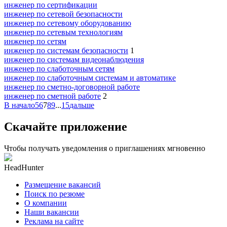
инженер по сертификации
инженер по сетевой безопасности
инженер по сетевому оборудованию
инженер по сетевым технологиям
инженер по сетям
инженер по системам безопасности
1
инженер по системам видеонаблюдения
инженер по слаботочным сетям
инженер по слаботочным системам и автоматике
инженер по сметно-договорной работе
инженер по сметной работе
2
В начало
5
6
7
8
9
...
15
дальше
Скачайте приложение
Чтобы получать уведомления о приглашениях мгновенно
HeadHunter
Размещение вакансий
Поиск по резюме
О компании
Наши вакансии
Реклама на сайте