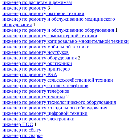
инженер по расчетам и режимам
инженер по ремонту
3
инженер по ремонту бытовой техники
инженер по ремонту и обслуживанию медицинского
оборудования
1
инженер по ремонту и обслуживанию оборудования
1
инженер по ремонту компьютерной техники
инженер по ремонту копировально-множительной техники
инженер по ремонту мобильной техники
инженер по ремонту ноутбуков
инженер по ремонту оборудования
2
инженер по ремонту оргтехники
инженер по ремонту принтеров
инженер по ремонту РЭА
инженер по ремонту сельскохозяйственной техники
инженер по ремонту сотовых телефонов
инженер по ремонту телефонов
инженер по ремонту техники
2
инженер по ремонту технологического оборудования
инженер по ремонту холодильного оборудования
инженер по ремонту цифровой техники
инженер по ремонту электроники
инженер ПОС
1
инженер по сбыту
инженер по сварке