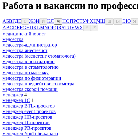
Работа и вакансии по професс
А
Б
В
Г
Д
Е
Ж
З
И
К
Л
Н
О
П
Р
С
Т
У
Ф
Х
Ц
Ч
Ш
Э
Ю
Ё
Й
М
Щ
Ы
Я
A
B
C
D
E
F
G
H
I
J
K
L
M
N
O
P
Q
R
S
T
U
V
W
X
Y
Z
медицинский юрист
медсестра
медсестра-администратор
медсестра-анестезист
медсестра (ассистент стоматолога)
медсестра в психиатрию
медсестра в стоматологию
медсестра по массажу
медсестра по физиотерапии
медсестра предрейсового осмотра
медсестра скорой помощи
менеджер
4
менеджер 1С
1
менеджер BTL-проектов
менеджер event-проектов
менеджер HR-проектов
менеджер IT-проектов
менеджер PR-проектов
менеджер YouTube-канала