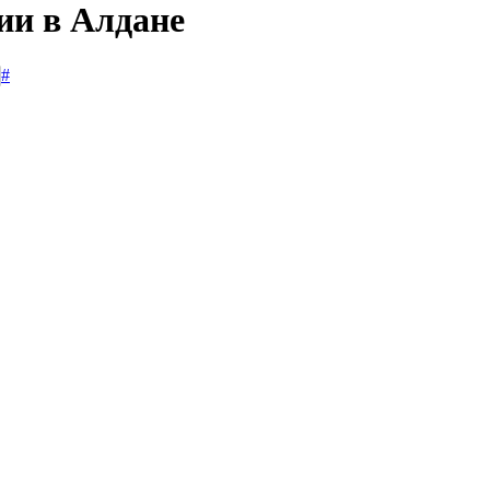
ии в Алдане
#