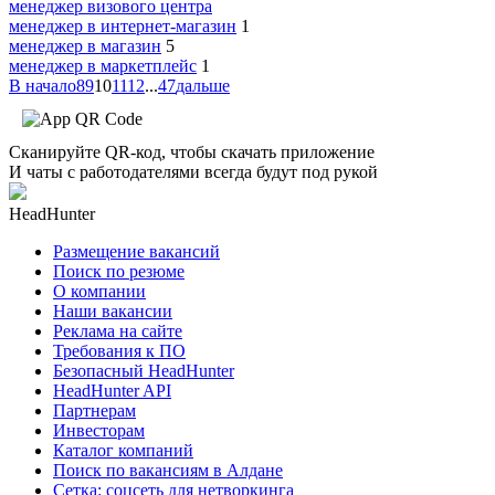
менеджер визового центра
менеджер в интернет-магазин
1
менеджер в магазин
5
менеджер в маркетплейс
1
В начало
8
9
10
11
12
...
47
дальше
Сканируйте QR-код, чтобы скачать приложение
И чаты с работодателями всегда будут под рукой
HeadHunter
Размещение вакансий
Поиск по резюме
О компании
Наши вакансии
Реклама на сайте
Требования к ПО
Безопасный HeadHunter
HeadHunter API
Партнерам
Инвесторам
Каталог компаний
Поиск по вакансиям в Алдане
Сетка: соцсеть для нетворкинга