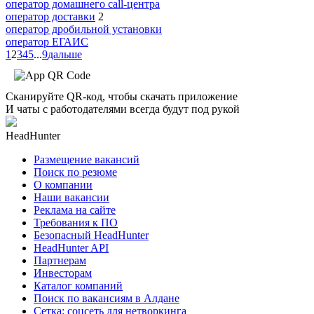
оператор домашнего call-центра
оператор доставки
2
оператор дробильной установки
оператор ЕГАИС
1
2
3
4
5
...
9
дальше
Сканируйте QR-код, чтобы скачать приложение
И чаты с работодателями всегда будут под рукой
HeadHunter
Размещение вакансий
Поиск по резюме
О компании
Наши вакансии
Реклама на сайте
Требования к ПО
Безопасный HeadHunter
HeadHunter API
Партнерам
Инвесторам
Каталог компаний
Поиск по вакансиям в Алдане
Сетка: соцсеть для нетворкинга