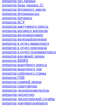
оператор баз данных
оператор базы данных 1С
оператор бетонного завода
оператор бетононасоса
оператор боулинга
оператор БСУ
оператор вакуумного пресса
оператор весового контроля
оператор-видеомонтажер
оператор видеонаблюдения
оператор в отдел маркетинга
оператор в отдел персонала
оператор в отдел телемаркетинга
оператор входящей линии
оператор ВШРА
оператор вырубного пресса
оператор выходного дня
оператор гибочного станка
оператор ГНБ
оператор горячей линии
оператор гранулятора
оператор-делопроизводитель
оператор-диспетчер
оператор диспетчерской службы
оператор документооборота