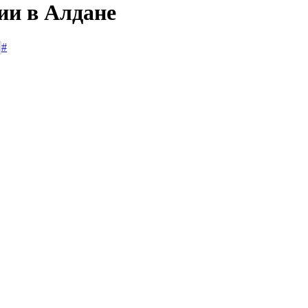
ии в Алдане
#