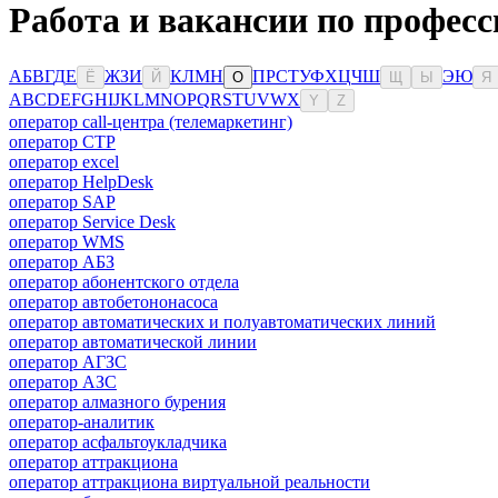
Работа и вакансии по професс
А
Б
В
Г
Д
Е
Ж
З
И
К
Л
М
Н
П
Р
С
Т
У
Ф
Х
Ц
Ч
Ш
Э
Ю
Ё
Й
О
Щ
Ы
Я
A
B
C
D
E
F
G
H
I
J
K
L
M
N
O
P
Q
R
S
T
U
V
W
X
Y
Z
оператор call-центра (телемаркетинг)
оператор CTP
оператор excel
оператор HelpDesk
оператор SAP
оператор Service Desk
оператор WMS
оператор АБЗ
оператор абонентского отдела
оператор автобетононасоса
оператор автоматических и полуавтоматических линий
оператор автоматической линии
оператор АГЗС
оператор АЗС
оператор алмазного бурения
оператор-аналитик
оператор асфальтоукладчика
оператор аттракциона
оператор аттракциона виртуальной реальности