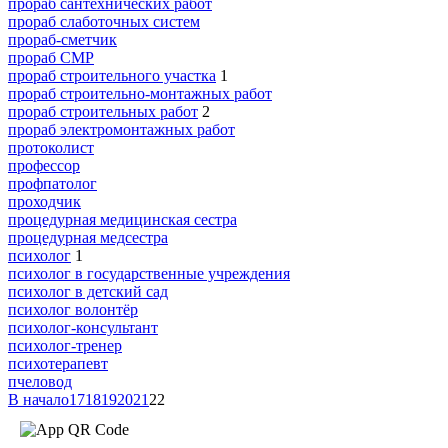
прораб сантехнических работ
прораб слаботочных систем
прораб-сметчик
прораб СМР
прораб строительного участка
1
прораб строительно-монтажных работ
прораб строительных работ
2
прораб электромонтажных работ
протоколист
профессор
профпатолог
проходчик
процедурная медицинская сестра
процедурная медсестра
психолог
1
психолог в государственные учреждения
психолог в детский сад
психолог волонтёр
психолог-консультант
психолог-тренер
психотерапевт
пчеловод
В начало
17
18
19
20
21
22