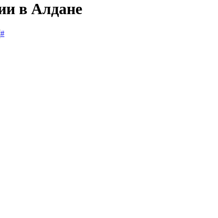
ии в Алдане
#