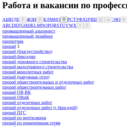
Работа и вакансии по професс
А
Б
В
Г
Д
Е
Ж
З
И
К
Л
М
Н
О
Р
С
Т
У
Ф
Х
Ц
Ч
Ш
Э
Ю
Ё
Й
П
Щ
Ы
Я
A
B
C
D
E
F
G
H
I
J
K
L
M
N
O
P
Q
R
S
T
U
V
W
X
Y
Z
промышленный альпинист
промышленный дизайнер
пропитчик
прораб
3
прораб (благоустройство)
прораб-бригадир
прораб дорожного строительства
прораб малоэтажного строительства
прораб монолитных работ
прораб (наружные сети)
прораб общестроительных и отделочных работ
прораб общестроительных работ
прораб ОВ ВК
прораб ОВиК
прораб отделочных работ
прораб отделочных работ (с бригадой)
прораб ПГС
прораб по вентиляции
прораб по инженерным сетям